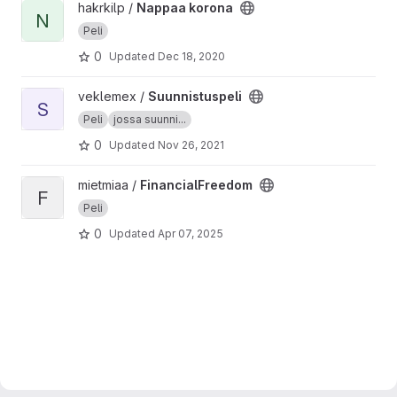
View Nappaa korona project
hakrkilp /
Nappaa korona
N
Peli
0
Updated
Dec 18, 2020
View Suunnistuspeli project
veklemex /
Suunnistuspeli
S
Peli
jossa suunni...
0
Updated
Nov 26, 2021
View FinancialFreedom project
mietmiaa /
FinancialFreedom
F
Peli
0
Updated
Apr 07, 2025