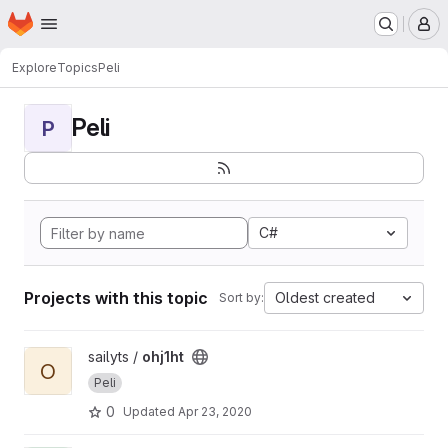
Homepage
Skip to main content
M
Explore
Topics
Peli
Peli
P
C#
Projects with this topic
Oldest created
Sort by:
View ohj1ht project
sailyts /
ohj1ht
O
Peli
0
Updated
Apr 23, 2020