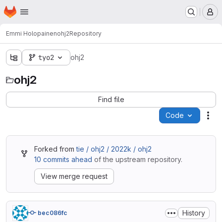
Homepage
Skip to main content
M
Emmi Holopainen
ohj2
Repository
tyo2
ohj2
ohj2
Find file
Code
Act
Forked from
tie / ohj2 / 2022k / ohj2
10 commits ahead
of the upstream repository.
View merge request
History
bec086fc