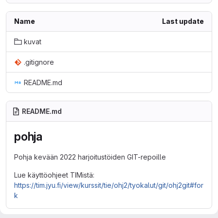
Name
Last update
kuvat
.gitignore
README.md
README.md
pohja
Pohja kevään 2022 harjoitustöiden GIT-repoille
Lue käyttöohjeet TIMistä:
https://tim.jyu.fi/view/kurssit/tie/ohj2/tyokalut/git/ohj2git#for
k